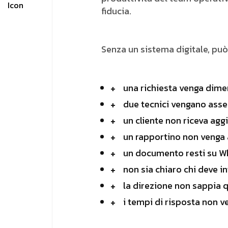
fiducia.
Senza un sistema digitale, pu
una richiesta venga dime
due tecnici vengano asseg
un cliente non riceva agg
un rapportino non venga 
un documento resti su W
non sia chiaro chi deve in
la direzione non sappia q
i tempi di risposta non v