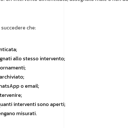
ò succedere che:
nticata;
nati allo stesso intervento;
iornamenti;
archiviato;
hatsApp o email;
tervenire;
uanti interventi sono aperti;
engano misurati.