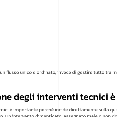
un flusso unico e ordinato, invece di gestire tutto tra m
one degli interventi tecnici 
cnici è importante perché incide direttamente sulla quali
vo. Un intervento dimenticato, assegnato male o non do