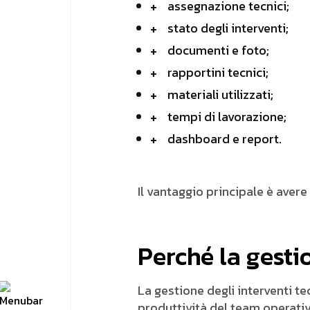
assegnazione tecnici;
stato degli interventi;
documenti e foto;
rapportini tecnici;
materiali utilizzati;
tempi di lavorazione;
dashboard e report.
Il vantaggio principale è avere 
Perché la gesti
La gestione degli interventi te
produttività del team operati