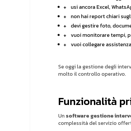
usi ancora Excel, WhatsAp
non hai report chiari sugl
devi gestire foto, docume
vuoi monitorare tempi, p
vuoi collegare assistenza
Se oggi la gestione degli int
molto il controllo operativo.
Funzionalità pri
Un
software gestione interve
complessità del servizio offer