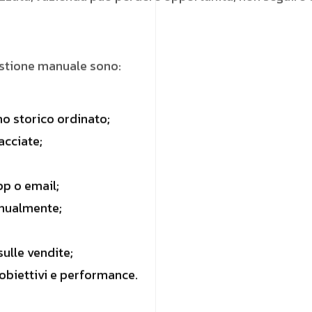
estione manuale sono:
no storico ordinato;
acciate;
pp o email;
anualmente;
ulle vendite;
 obiettivi e performance.