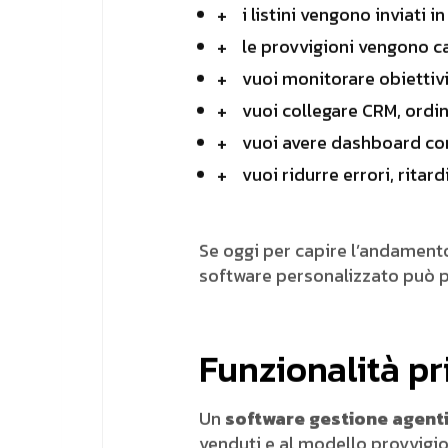
i listini vengono inviati i
le provvigioni vengono 
vuoi monitorare obiettivi 
vuoi collegare CRM, ordin
vuoi avere dashboard co
vuoi ridurre errori, ritar
Se oggi per capire l’andamento 
software personalizzato può p
Funzionalità pr
Un
software gestione agent
venduti e al modello provvigio