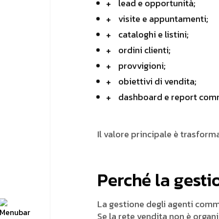
lead e opportunità;
visite e appuntamenti;
cataloghi e listini;
ordini clienti;
provvigioni;
obiettivi di vendita;
dashboard e report comm
Il valore principale è trasform
Perché la gesti
La gestione degli agenti commer
Se la rete vendita non è organ