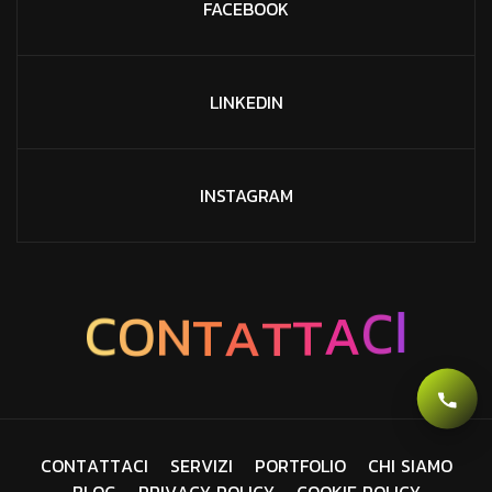
FACEBOOK
LINKEDIN
INSTAGRAM
A
T
T
T
N
O
C
A
C
I
C
O
N
T
A
T
T
A
C
I
S
E
R
V
I
Z
I
P
O
R
T
F
O
L
I
O
C
H
I
S
I
A
M
O