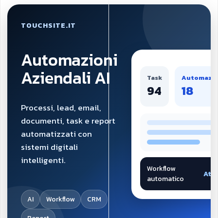
TOUCHSITE.IT
Automazioni
Aziendali AI
Task
Automazio
94
18
Processi, lead, email,
documenti, task e report
automatizzati con
sistemi digitali
intelligenti.
Workflow
Atti
automatico
AI
Workflow
CRM