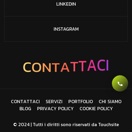
LINKEDIN
INSTAGRAM
A
C
T
T
I
A
C
O
T
N
C
O
N
T
A
T
T
A
C
I
S
E
R
V
I
Z
I
P
O
R
T
F
O
L
I
O
C
H
I
S
I
A
M
O
B
L
O
G
P
R
I
V
A
C
Y
P
O
L
I
C
Y
C
O
O
K
I
E
P
O
L
I
C
Y
© 2024 | Tutti i diritti sono riservati da
Touchsite