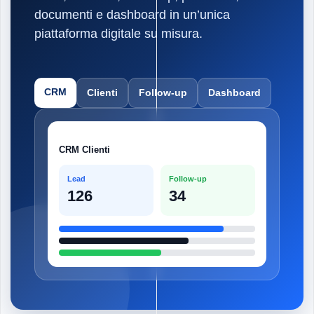
documenti e dashboard in un’unica
piattaforma digitale su misura.
CRM
Clienti
Follow-up
Dashboard
CRM Clienti
Lead
Follow-up
126
34